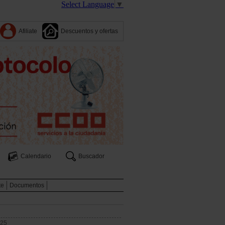
Select Language
▼
Afiliate
Descuentos y ofertas
Calendario
Buscador
te
Documentos
025