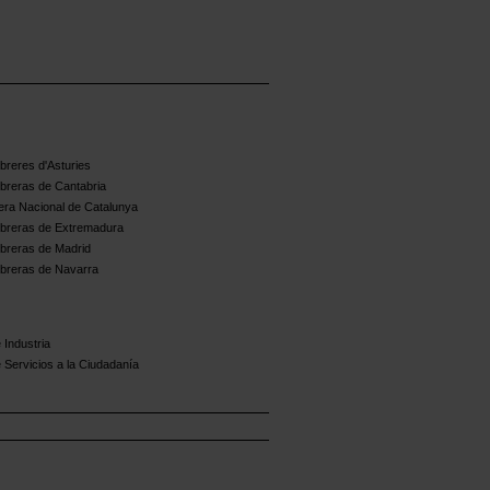
reres d'Asturies
breras de Cantabria
ra Nacional de Catalunya
breras de Extremadura
breras de Madrid
breras de Navarra
 Industria
 Servicios a la Ciudadanía