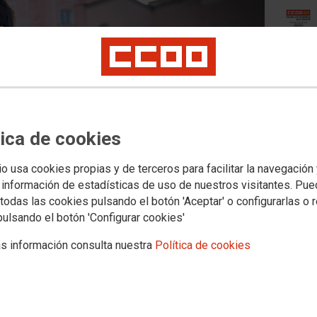
tica de cookies
ajuntam
io usa cookies propias y de terceros para facilitar la navegación
 información de estadísticas de uso de nuestros visitantes. Pu
24/02/2
todas las cookies pulsando el botón 'Aceptar' o configurarlas o 
pulsando el botón 'Configurar cookies'
s forestales
cendios forestales se apagan en invierno? Vamos a profundizar
s información consulta nuestra
Política de cookies
dad de quienes intervienen