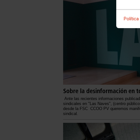
Política
Sobre la desinformación en to
Ante las recientes informaciones publicada
sindicales en "Las Naves", (centro públic
desde la FSC CCOO PV queremos manifestar
sindical.