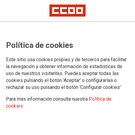
SECCIÓN SINDICAL DEL AYUNTAMIENTO DE VALENCIA
Política de cookies
Actualidad
Datos de contacto y equipo de trabajo
Este sitio usa cookies propias y de terceros para facilitar
Acción sindical
la navegación y obtener información de estadísticas de
Bienestar social
uso de nuestros visitantes. Puedes aceptar todas las
Acción cultural y Patrimonio Histórico
cookies pulsando el botón 'Aceptar' o configurarlas o
Educación
rechazar su uso pulsando el botón 'Configurar cookies'
Igualdad
Formación y empleo
Para más información consulta nuestra
Política de
Salud Laboral
cookies
Bomberos
Policía Local