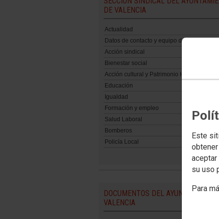
SECCIÓN SINDICAL DEL AYUNTAMI
DE VALENCIA
Actualidad
Datos de contacto y equipo de trabajo
Acción sindical
Bienestar social
Acción cultural y Patrimonio Histórico
Educación
Igualdad
Formación y empleo
Polí
Salud Laboral
Bomberos
Este sit
Policía Local
obtener
aceptar 
su uso 
Para má
DOCUMENTOS DEL AYUNTAMIENTO
VALENCIA