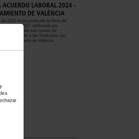
 ACUERDO LABORAL 2024 -
AMIENTO DE VALÈNCIA
 de 2025 se ha producido la firma del
oral 2024- 2027, ratificando por
cuerdo alcanzado tras meses de
e la Corporación y los Sindicatos con
n el Ayuntamiento de València.
ÓN
 y
edes
rechazar