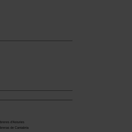
reres d'Asturies
breras de Cantabria