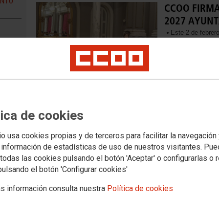
ENTO
CCOO FIRMA
2027 AYUNT
Este 2 de febrero
nuevo acuerdo lab
unanimidad el a
negociación entr
representación e
09.11.2020
tica de cookies
BASES GENERALES DE CONCURSOS Y LIBRE DESIGNACI
io usa cookies propias y de terceros para facilitar la navegación
Veure document
 información de estadísticas de uso de nuestros visitantes. Pu
todas las cookies pulsando el botón 'Aceptar' o configurarlas o 
pulsando el botón 'Configurar cookies'
s información consulta nuestra
Política de cookies
 DE