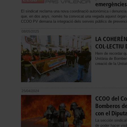
emergències
El sindicat reclama una nova coordinació autonòmica i denuncia la
que, en dos anys, només ha convocat una vegada aquest òrgan.
CCOO PV demana la integració dels serveis públics de prevenció
08/05/2025
LA COHERÈN
COL·LECTIU
Hem de recordar qu
Unitària de Bomber
creació de la Unita
25/04/2024
CCOO del Con
Bomberos de 
con el Diput
La sección sindical
de poder hacer visi