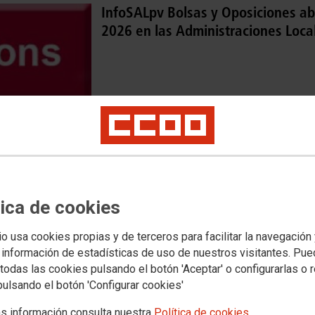
InfoSALpv Bolsas y Oposiciones ab
2026 en las Administraciones Local
12/02/2026
@fscccoopv 
No ha sido posible cargar el v�deo
València sob
millora de l'
la ciutadani
tica de cookies
El 90 % de les n
T'esp
io usa cookies propias y de terceros para facilitar la navegación
18 de febrer, a les
 información de estadísticas de uso de nuestros visitantes. Pu
IÓN
30/01/2026
todas las cookies pulsando el botón 'Aceptar' o configurarlas o 
JORNADA DE 
pulsando el botón 'Configurar cookies'
MUJERES EN
s información consulta nuestra
Política de cookies