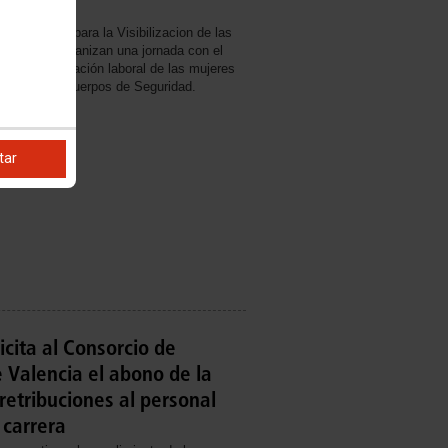
AD
lataforma para la Visibilizacion de las
Militares, organizan una jornada con el
onocer la situación laboral de las mujeres
s Fuerzas y Cuerpos de Seguridad.
tar
cita al Consorcio de
Valencia el abono de la
 retribuciones al personal
 carrera