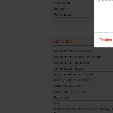
Legislación
Bomberos
Policía Local
Política
SECTORES
Administración Autonómica
Administración General del Estado
Administración de Justicia
Administración Local
Acción e Intervención Social
Aéreo y Servicios Turísticos
Carretera y Logística
Ciclo Integral del Agua
Ferroviario
Mar
Medios de Comunicación, Artes, Cultura, O