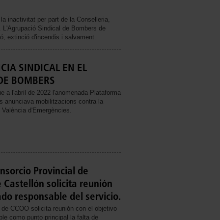
 inactivitat per part de la Conselleria,
 L'Agrupació Sindical de Bombers de
, extinció d'incendis i salvament.
CIA SINDICAL EN EL
 DE BOMBERS
e a l'abril de 2022 l'anomenada Plataforma
s anunciava mobilitzacions contra la
t València d'Emergències.
sorcio Provincial de
Castellón solicita reunión
ado responsable del servicio.
 de CCOO solicita reunión con el objetivo
ble como punto principal la falta de