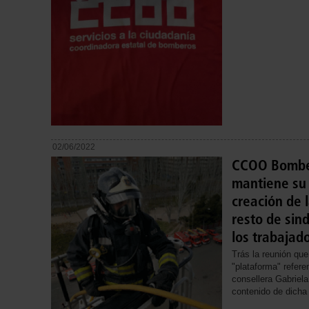
02/06/2022
CCOO Bomber
mantiene su 
creación de 
resto de sin
los trabajad
Trás la reunión qu
"plataforma" refere
consellera Gabriel
contenido de dicha 