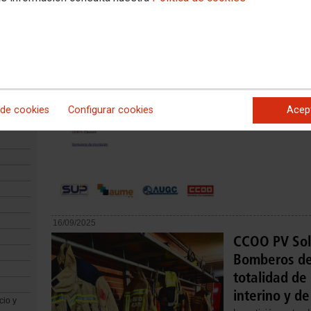
SE SEGURID
FSC CCOO PV y la P
Mujeres Policías y 
objetivo de dar a c
que trabajan en la
 de cookies
Configurar cookies
Acep
16/09/2025
CCOO PV Soli
Bomberos de 
totalidad de
interino y de
cio y