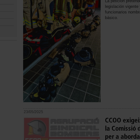
La petición pretend
legislación vigente
funcionarios nombra
básico.
23/05/2025
CCOO exigeix
la Comissió 
per a abordar