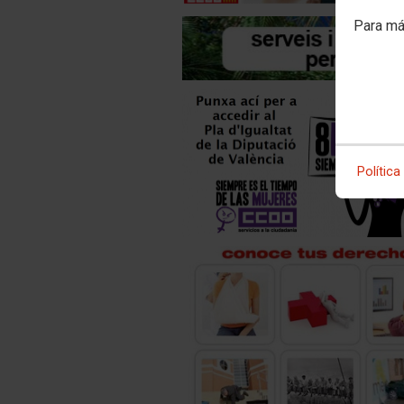
Para má
Política