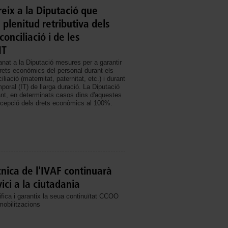
ix a la Diputació que
 plenitud retributiva dels
onciliació i de les
IT
t a la Diputació mesures per a garantir
drets econòmics del personal durant els
iació (maternitat, paternitat, etc.) i durant
mporal (IT) de llarga duració. La Diputació
nt, en determinats casos dins d'aquestes
ercepció dels drets econòmics al 100%.
cnica de l'IVAF continuarà
ici a la ciutadania
ifica i garantix la seua continuïtat CCOO
obilitzacions