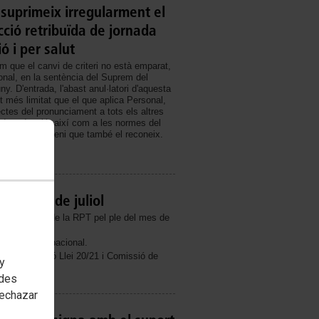
 suprimeix irregularment el
cció retribuïda de jornada
ió i per salut
que el canvi de criteri no està emparat,
nal, en la sentència del Suprem del
y. D'entrada, l'abast anul·latori d'aquesta
t més limitat que el que aplica Personal,
ctes del pronunciament a tots els altres
 de reducció, així com a les normes del
el nostre Conveni que també el reconeix.
macions de juliol
 modificació de la RPT pel ple del mes de
l Centre Ocupacional.
estabilització Llei 20/21 i Comissió de
 y
etreball
edes
rechazar