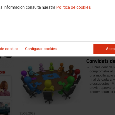
El II Pla d'I
de CCOO
s información consulta nuestra
Política de cookies
Divendres passat 
signar el II Pla 
la participació d
d'Igualtat i de l
previst aprovar-h
Sindical de CCOO
seua elaboració f
accions que s'han
 de cookies
Configurar cookies
Acep
13/04/2022
Convidats d
El President de 
comprometre al j
una modificació d
final de cada any
pressupostos. Mal
previst aprovar e
«extemporània» 
31/03/2022