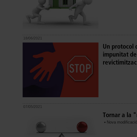
18/06/2021
Un protocol 
impunitat de 
revictimitzac
07/05/2021
Tornar a la 
Nova modificació 