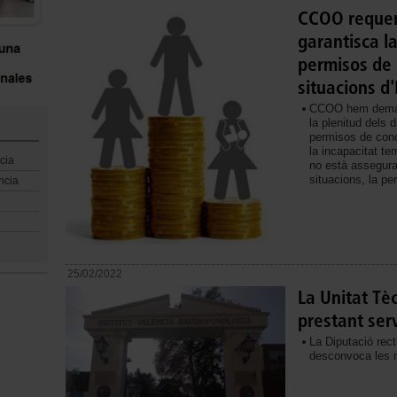
CCOO requere
garantisca la
permisos de c
situacions d'
CCOO hem demana
la plenitud dels 
permisos de concil
la incapacitat te
cia
no està assegura
situacions, la p
ncia
25/02/2022
La Unitat Tè
prestant serv
La Diputació rect
desconvoca les m