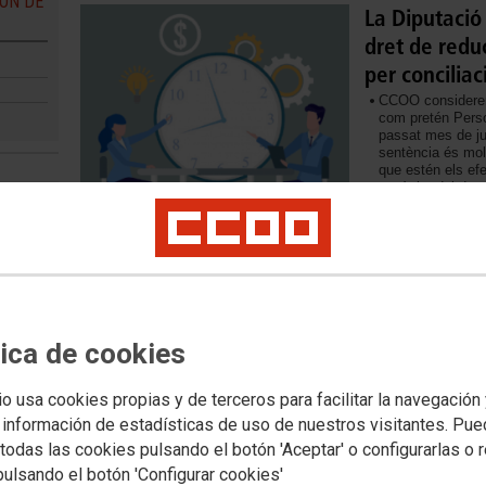
IÓN DE
La Diputació
dret de redu
per conciliac
CCOO considerem 
com pretén Perso
passat mes de jun
sentència és mol
que estén els efe
supòsits del dret
ICAL
nostre Acord i d
19/07/2022
Últimes infor
De nou una altra
tica de cookies
juliol.
Transferència de
Esborrany bases 
io usa cookies propias y de terceros para facilitar la navegación
seguiment del tel
 información de estadísticas de uso de nuestros visitantes. Pu
todas las cookies pulsando el botón 'Aceptar' o configurarlas o 
10/06/2022
pulsando el botón 'Configurar cookies'