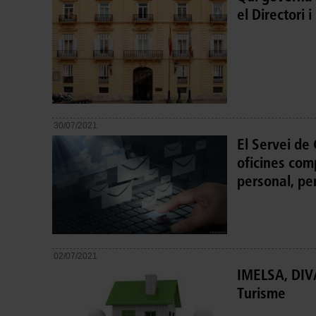
el Directori i
30/07/2021
El Servei de 
oficines comp
personal, pe
02/07/2021
IMELSA, DIV
Turisme