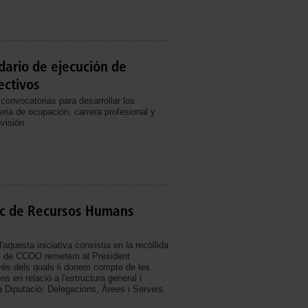
ario de ejecución de
ectivos
 convocatorias para desarrollar los
ria de ocupación, carrera profesional y
visión.
ic de Recursos Humans
'aquesta iniciativa consistia en la recollida
es de CCOO remetem al President
és dels quals li donem compte de les
ns en relació a l'estructura general i
a Diputació: Delegacions, Àrees i Serveis.