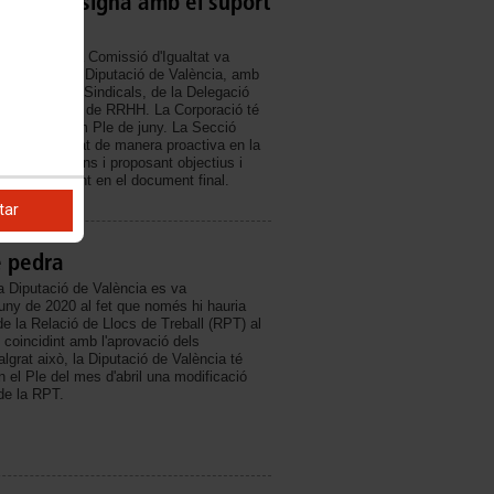
gualtat se signa amb el suport
3 de juny, la Comissió d'Igualtat va
d'Igualtat de la Diputació de València, amb
e les Centrals Sindicals, de la Delegació
a representació de RRHH. La Corporació té
o en el pròxim Ple de juny. La Secció
 ha participat de manera proactiva en la
ent aportacions i proposant objectius i
 anat recollint en el document final.
tar
e pedra
la Diputació de València es va
uny de 2020 al fet que només hi hauria
e la Relació de Llocs de Treball (RPT) al
 coincidint amb l'aprovació dels
grat això, la Diputació de València té
n el Ple del mes d'abril una modificació
de la RPT.