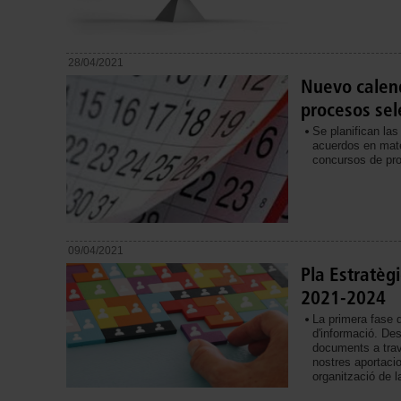
28/04/2021
Nuevo calend
procesos sel
Se planifican las
acuerdos en mate
concursos de pro
09/04/2021
Pla Estratèg
2021-2024
La primera fase d
d'informació. D
documents a trav
nostres aportacio
organització de l