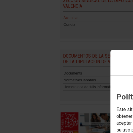
SECCIÓN SINDICAL DE LA DIPUTAC
VALENCIA
Actualitat
Coneix
DOCUMENTOS DE LA SECCIÓN SIND
DE LA DIPUTACIÓN DE VALENCIA
Documents
Normatives laborals
Hemeroteca de fulls informatius
Polí
Este sit
obtener
aceptar 
su uso 