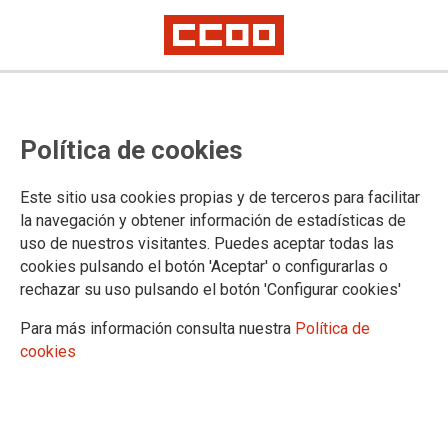
SECCIÓN SINDICAL DE EMT VALENCIA
Política de cookies
Actualidad y Noticias
Empleo
Este sitio usa cookies propias y de terceros para facilitar
Igualdad
la navegación y obtener información de estadísticas de
uso de nuestros visitantes. Puedes aceptar todas las
cookies pulsando el botón 'Aceptar' o configurarlas o
rechazar su uso pulsando el botón 'Configurar cookies'
DOCUMENTOS DE LA SECCIÓN SINDICAL DE EMT DE VALENCIA
Para más información consulta nuestra
Política de
Convenios y Tablas Salariales
cookies
Hojas Informativas 2026
Hojas Informativas 2025
Hojas Informativas 2024
Hojas Informativas 2023