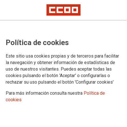
Calendari laboral 2026
Política de cookies
El calendari laboral previst per a l’any vinent preveu un total
Este sitio usa cookies propias y de terceros para facilitar
de catorze dies festius, de caràcter no recuperable, dels quals
la navegación y obtener información de estadísticas de
dos seran festa de caràcter local a establir pels ajuntaments.
uso de nuestros visitantes. Puedes aceptar todas las
26/11/2025.
cookies pulsando el botón 'Aceptar' o configurarlas o
rechazar su uso pulsando el botón 'Configurar cookies'
Calendari 2026
Para más información consulta nuestra
Política de
El calendari laboral previst per a l’any
cookies
vinent, preveu un total de catorze
dies festius de caràcter no
recuperable, dels quals dos seran
festa de caràcter local a establir pels
ajuntaments.