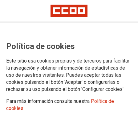
Retraso en los trámites de la
Política de cookies
nueva ley de policía local
Este sitio usa cookies propias y de terceros para facilitar
CCOO acepta las razones pero requiere de un compromiso
la navegación y obtener información de estadísticas de
firme por parte de la Generalitat para que el texto
uso de nuestros visitantes. Puedes aceptar todas las
consensuado este en trámites a la mayor brevedad.
cookies pulsando el botón 'Aceptar' o configurarlas o
rechazar su uso pulsando el botón 'Configurar cookies'
22/09/2016.
Para más información consulta nuestra
Política de
cookies