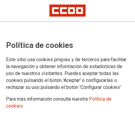
Publicat el número d'Octubre 2011
Política de cookies
de Nova Policia
Este sitio usa cookies propias y de terceros para facilitar
Declaració de CCOO davant la fi d' ETA. Resum de la reunió
la navegación y obtener información de estadísticas de
de la Comissió de Coordinació de Policia Local del 26
uso de nuestros visitantes. Puedes aceptar todas las
d'octubre de 2011 i mes.....
cookies pulsando el botón 'Aceptar' o configurarlas o
rechazar su uso pulsando el botón 'Configurar cookies'
29/10/2011.
.
Para más información consulta nuestra
Política de
cookies