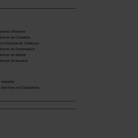
reres d'Asturies
breras de Cantabria
ra Nacional de Catalunya
breras de Extremadura
breras de Madrid
breras de Navarra
 Industria
 Servicios a la Ciudadanía