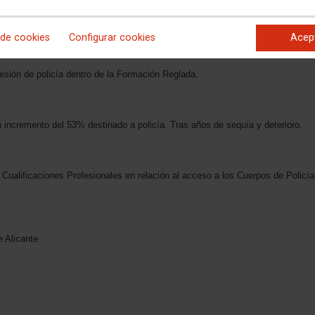
or un sistema que garantice la transperecia y la igualdad de todos. .
 de cookies
Configurar cookies
Acep
fesión de policía dentro de la Formación Reglada.
 incremento del 53% destinado a policía. Tras años de sequía y deterioro.
e Cualificaciones Profesionales en relación al acceso a los Cuerpos de Policía
e Alicante