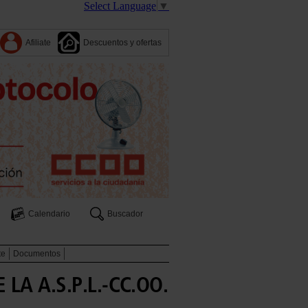
Select Language
▼
Afiliate
Descuentos y ofertas
Calendario
Buscador
te
Documentos
A A.S.P.L.-CC.OO.