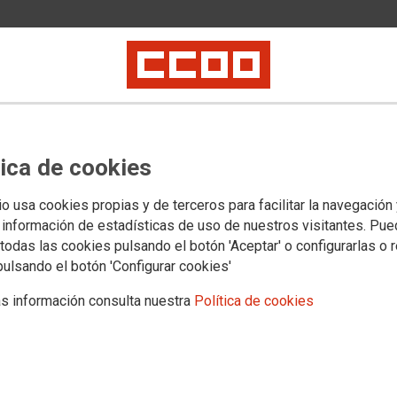
n a los 55 años.
encia el sistema.
tica de cookies
z contra CC.OO.
io usa cookies propias y de terceros para facilitar la navegación
 información de estadísticas de uso de nuestros visitantes. Pu
N SIN ACUERDO
todas las cookies pulsando el botón 'Aceptar' o configurarlas o 
pulsando el botón 'Configurar cookies'
 a la Guardia Civil tras su participación en la concentración del 20 de
s información consulta nuestra
Política de cookies
.
O. DE MAYOR CLARIDAD Y TRANSPARENCIA EN EL EXAMEN DE