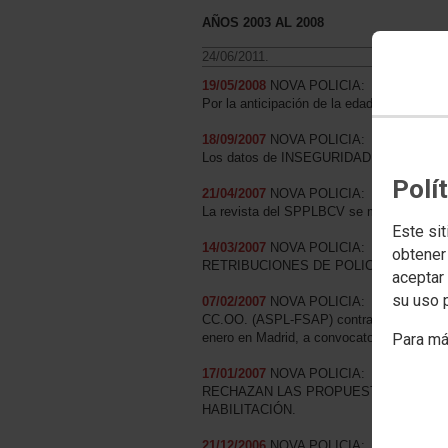
AÑOS 2003 AL 2008
24/06/2011.
19/05/2008
NOVA POLICIA:
Por la anticipación de la edad de jubilació
18/09/2007
NOVA POLICIA:
Los datos de INSEGURIDAD ponen en evid
Polí
21/04/2007
NOVA POLICIA:
La revista del SPPLBCV se mete otra ve
Este sit
14/03/2007
NOVA POLICIA:
obtener
RETRIBUCIONES DE POLICÍA. TAMBIÉ
aceptar 
su uso 
07/02/2007
NOVA POLICIA:
CC.OO. (ASPL-FSAP) contra los expedientes
Para má
enero en Madrid, a convocatoria de AUGC
17/01/2007
NOVA POLICIA:
RECHAZAN LAS PROPUESTAS DE CC.O
HABILITACIÓN.
21/12/2006
NOVA POLICIA: