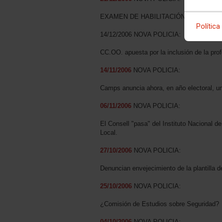
EXAMEN DE HABILITACIÓN. CC.OO apuesta p
Política
14/12/2006 NOVA POLICIA:
CC.OO. apuesta por la inclusión de la pro
14/11/2006
NOVA POLICIA:
Camps anuncia ahora, en año electoral, un
06/11/2006
NOVA POLICIA:
El Consell "pasa" del Instituto Nacional d
Local.
27/10/2006
NOVA POLICIA:
Denuncian envejecimiento de la plantilla d
25/10/2006
NOVA POLICIA:
¿Comisión de Estudios sobre Seguridad?
04/10/20
06
NOVA POLICIA: