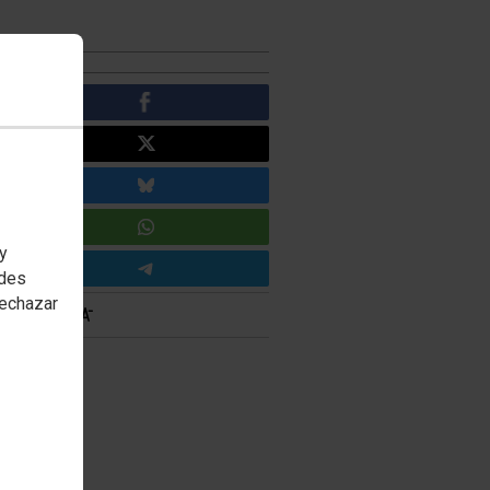
 y
edes
rechazar