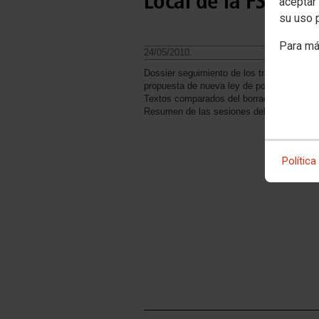
Local de la FSC CC
aceptar 
su uso 
Para má
24/05/2010.
Dossier seguimiento de los trabajos reali
propuesta de nueva ley de policía.
Textos comparados del borrador de Consel
Resumen de las sesiones del la llamada 
Política