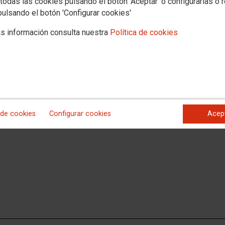
OO PV
todas las cookies pulsando el botón 'Aceptar' o configurarlas o 
pulsando el botón 'Configurar cookies'
s información consulta nuestra
Política de cookies
zados por la Agrupación Sindical de Policía Local de la FSC-CCOO PV ante la
leria y del texto como alternativa de CCOO
"Mesa Técnica" en la que ha participado CCOO.
 de cookies
Configurar cookies
Acep