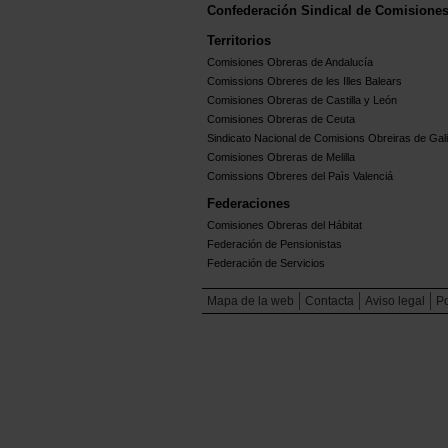
Confederación Sindical de Comisione
Territorios
Comisiones Obreras de Andalucía
Comissions Obreres de les Illes Balears
Comisiones Obreras de Castilla y León
Comisiones Obreras de Ceuta
Sindicato Nacional de Comisions Obreiras de Gali
Comisiones Obreras de Melilla
Comissions Obreres del Paìs Valenciá
Federaciones
Comisiones Obreras del Hábitat
Federación de Pensionistas
Federación de Servicios
Mapa de la web
Contacta
Aviso legal
Po