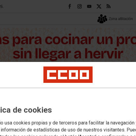
26.
Zona afiliación
Tu sindicato
Contacto
Multimedia
tica de cookies
icales
Formación y empleo
Juventud
Mujeres
Salud Laboral y Medio Ambien
io usa cookies propias y de terceros para facilitar la navegación
eva ley de policía de la Agrupación 
 información de estadísticas de uso de nuestros visitantes. Pu