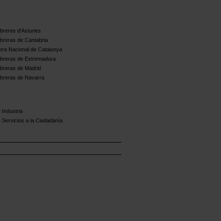
reres d'Asturies
breras de Cantabria
ra Nacional de Catalunya
breras de Extremadura
breras de Madrid
breras de Navarra
 Industria
 Servicios a la Ciudadanía