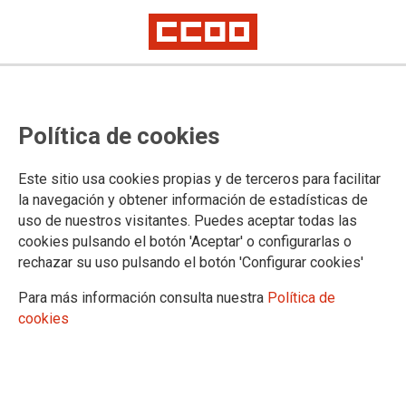
Soledad Fernández representante
Política de cookies
sindical en el Consejo Rector de la
CVMC
Este sitio usa cookies propias y de terceros para facilitar
la navegación y obtener información de estadísticas de
uso de nuestros visitantes. Puedes aceptar todas las
La nueva representante de los sindicatos en el Consejo
cookies pulsando el botón 'Aceptar' o configurarlas o
Rector de la Corporación Valenciana de Medios de
rechazar su uso pulsando el botón 'Configurar cookies'
Comunicación (CVMC), Soledad Fernández de CCOO PV,
ha defendido ante los grupos en las Corts Valencianes su
Para más información consulta nuestra
Política de
idoneidad para asumir esta responsabilidad.
cookies
08/05/2017.