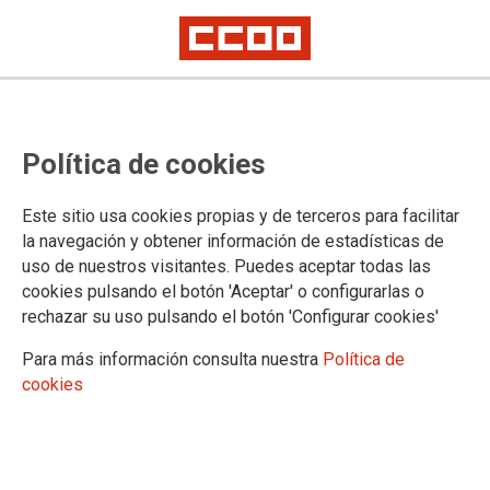
Instituciones Penitenciarias
Política de cookies
incumple la implantación de la
jornada de 35 horas
Este sitio usa cookies propias y de terceros para facilitar
la navegación y obtener información de estadísticas de
uso de nuestros visitantes. Puedes aceptar todas las
CCOO informa de que la Administración Penitenciaria sólo
cookies pulsando el botón 'Aceptar' o configurarlas o
plantea las 35 horas para los servicios centrales de Madrid,
rechazar su uso pulsando el botón 'Configurar cookies'
dejando fuera a una plantilla de aproximadamente 25.000
personas e incumpliendo el acuerdo entre el Ministerio de
Para más información consulta nuestra
Política de
Función Pública y los sindicatos del pasado mes de abril.
cookies
26/05/2026.