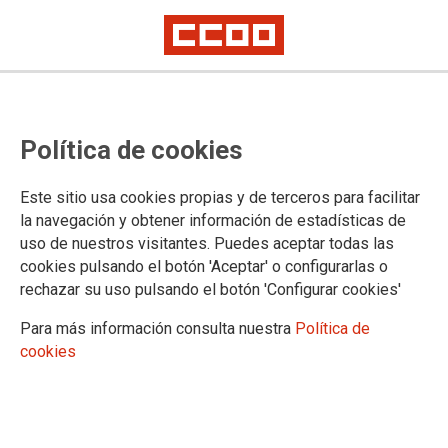
Conductores de la EMT alertan de
Política de cookies
la saturación en las líneas hacia la
playa y exigen cambios en la
Este sitio usa cookies propias y de terceros para facilitar
nueva 32C
la navegación y obtener información de estadísticas de
uso de nuestros visitantes. Puedes aceptar todas las
cookies pulsando el botón 'Aceptar' o configurarlas o
rechazar su uso pulsando el botón 'Configurar cookies'
02/07/2025.
Para más información consulta nuestra
Política de
Los conductores de la Empresa Municipal de Transportes (EMT)
cookies
alertan sobre la saturación que sufren las líneas de autobús que
conectan la ciudad con las playas y piden cambios urgentes en
recién estrenada línea lanzadera 32C. Cada verano, es habitual el
aumento de la afluencia de pasajeros en las líneas de transporte
público con origen o destino en las principales playas de València.